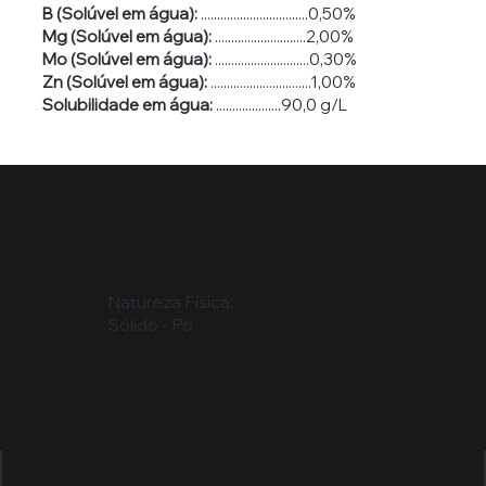
B (Solúvel em água):
.................................0,50%
Mg (Solúvel em água):
............................2,00%
Mo
(Solúvel em água):
.............................0,30%
Zn
(Solúvel em água):
...............................1
,0
0%
Solubilidade em água:
....................90,0 g/L
Natureza Física:
Sólido - Pó